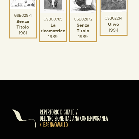
GSB02871
GSB02214
GSB02872
GSB00785
Senza
Ulivo
Senza
La
Titolo
1994
Titolo
ricamatrice
1981
1989
1989