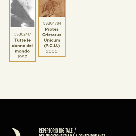
GSB04784
Protes
GSB02417
Cristatus
Tutte le
Unicum
donne del
(P.C.U.)
mondo
2000
1997