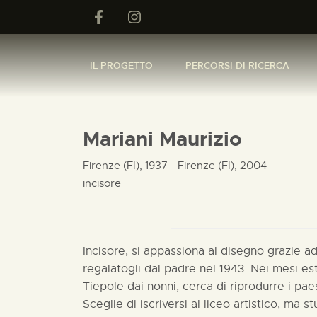
IL PROGETTO
PERCORSI DI RICERCA
Mariani Maurizio
Firenze (FI), 1937 - Firenze (FI), 2004
incisore
Incisore, si appassiona al disegno grazie a
regalatogli dal padre nel 1943. Nei mesi esti
Tiepole dai nonni, cerca di riprodurre i paes
Sceglie di iscriversi al liceo artistico, ma