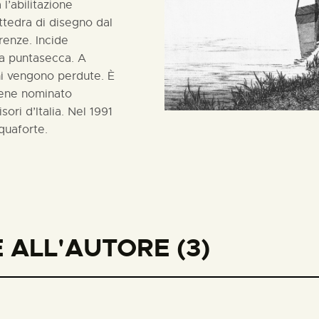
l’abilitazione
ttedra di disegno dal
irenze. Incide
lla puntasecca. A
oni vengono perdute. È
viene nominato
ori d’Italia. Nel 1991
quaforte.
 ALL'AUTORE (3)