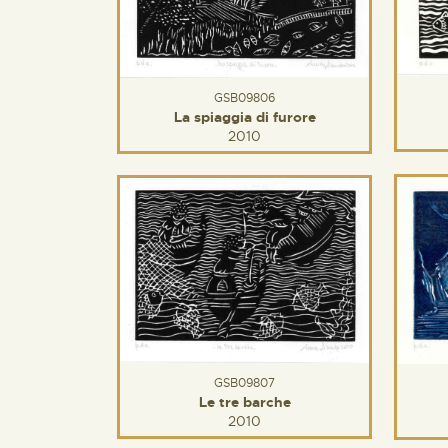
GSB09806
La spiaggia di furore
2010
GSB09807
Le tre barche
2010