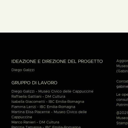
Aggior
IDEAZIONE E DIREZIONE DEL PROGETTO
Museo 
Diego Galizzi
(Gabin
Contat
GRUPPO DI LAVORO
gabine
Diego Galizzi - Museo Civico delle Cappuccine
Le ope
Raffaella Gattiani - DM Cultura
consul
Isabella Giacometti - IBC Emilia-Romagna
Patrim
Fiamma Lenzi - IBC Emilia-Romagna
Martina Elisa Piacente - Museo Civico delle
@2021
Cappuccine
Museo 
Marco Ranieri - DM Cultura
Stamp
Patrizia Tamassia - IBC Emilia-Romagna