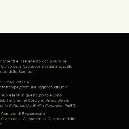
namenti e inserimento dati a cura del
Civico delle Cappuccine di Bagnacavallo
etto delle Stampe).
ti: 0545-280911/3;
ttostampe@comune.bagnacavallo.ra.it
re presenti in questo portale sono
tabili anche nel
Catalogo Regionale del
onio Culturale dell'Emilia-Romagna
:
PatER
.
 Comune di Bagnacavallo
Civico delle Cappuccine / Gabinetto delle
e