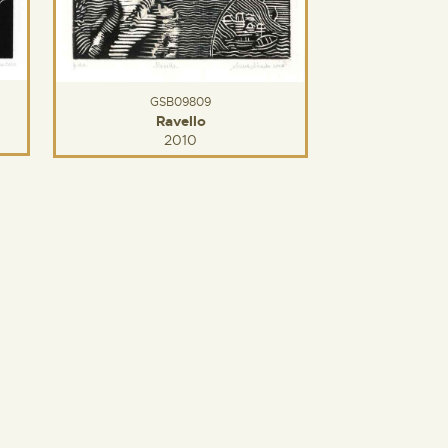
GSB09809
Ravello
2010