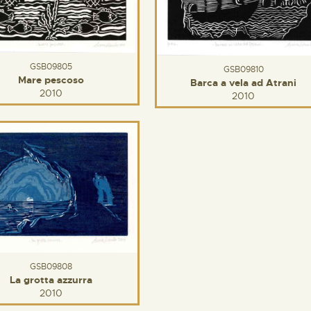
GSB09805
GSB09810
Mare pescoso
Barca a vela ad Atrani
2010
2010
GSB09808
La grotta azzurra
2010