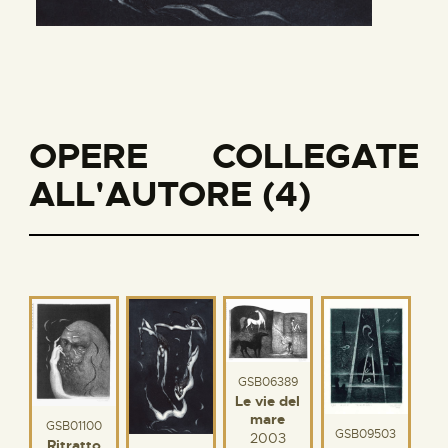
OPERE COLLEGATE
ALL'AUTORE (4)
GSB06389
Le vie del
mare
GSB01100
GSB09503
2003
Ritratto