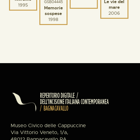
Le vie del
GSB04445
1995
mare
Memorie
2006
sospese
1998
Museo Civico delle Cappuccine
Via Vittorio Veneto, 1/a,
48012 Bagnacavallo RA