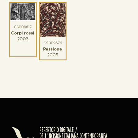
GSB06612
Corpi rossi
2003
GSB09676
Passione
2005