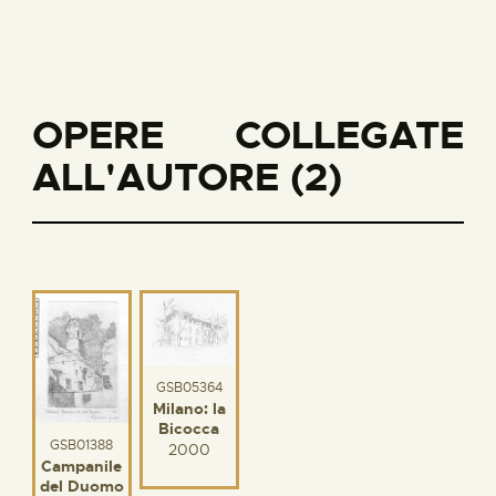
OPERE COLLEGATE
ALL'AUTORE (2)
GSB05364
Milano: la
Bicocca
GSB01388
2000
Campanile
del Duomo