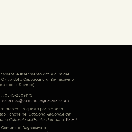
namenti e inserimento dati a cura del
Civico delle Cappuccine di Bagnacavallo
etto delle Stampe).
ti: 0545-280911/3;
ttostampe@comune.bagnacavallo.ra.it
re presenti in questo portale sono
tabili anche nel
Catalogo Regionale del
onio Culturale dell'Emilia-Romagna
:
PatER
.
 Comune di Bagnacavallo