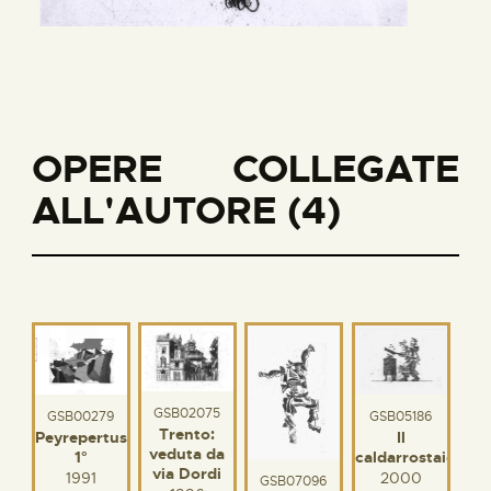
OPERE COLLEGATE
ALL'AUTORE (4)
GSB02075
GSB05186
GSB00279
Trento:
Il
Peyrepertuse
veduta da
caldarrostaio
1°
via Dordi
2000
1991
GSB07096