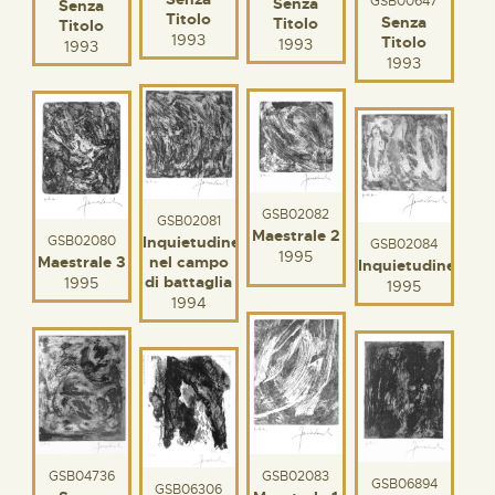
GSB00647
Senza
Senza
Titolo
Senza
Titolo
Titolo
1993
Titolo
1993
1993
1993
GSB02082
GSB02081
Maestrale 2
Inquietudine
GSB02080
GSB02084
1995
nel campo
Maestrale 3
Inquietudine
di battaglia
1995
1995
1994
GSB04736
GSB02083
GSB06894
GSB06306