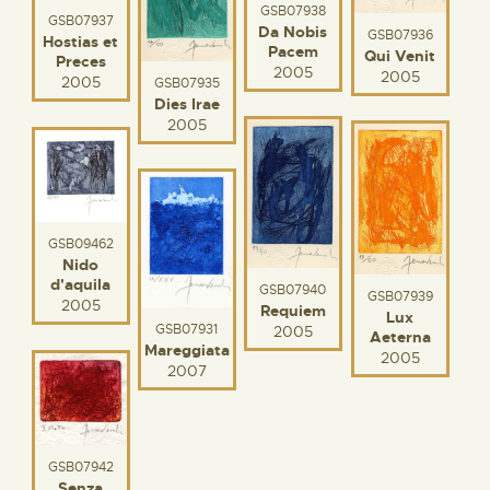
GSB07938
GSB07937
Da Nobis
GSB07936
Hostias et
Pacem
Qui Venit
Preces
2005
2005
2005
GSB07935
Dies Irae
2005
GSB09462
Nido
d'aquila
GSB07940
GSB07939
2005
Requiem
Lux
GSB07931
2005
Aeterna
Mareggiata
2005
2007
GSB07942
Senza