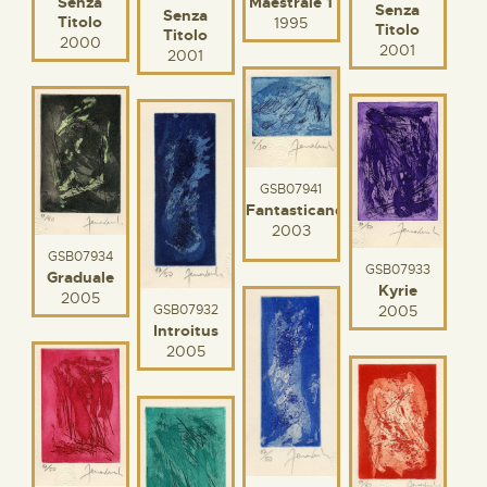
Senza
Maestrale 1
Senza
Senza
Titolo
1995
Titolo
Titolo
2000
2001
2001
GSB07941
Fantasticando
2003
GSB07934
GSB07933
Graduale
Kyrie
2005
2005
GSB07932
Introitus
2005