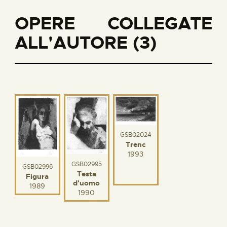
OPERE COLLEGATE
ALL'AUTORE (3)
GSB02024
Trenc
1993
GSB02995
GSB02996
Testa
Figura
d'uomo
1989
1990