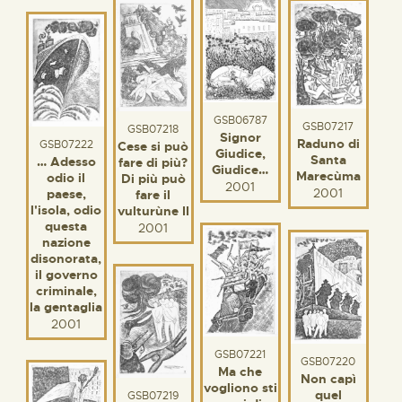
GSB06787
GSB07217
GSB07218
Signor
Raduno di
GSB07222
Cese si può
Giudice,
Santa
… Adesso
fare di più?
Giudice…
Marecùma
odio il
Di più può
2001
2001
paese,
fare il
l'isola, odio
vulturùne II
questa
2001
nazione
disonorata,
il governo
criminale,
la gentaglia
2001
GSB07221
GSB07220
Ma che
Non capì
vogliono sti
quel
GSB07219