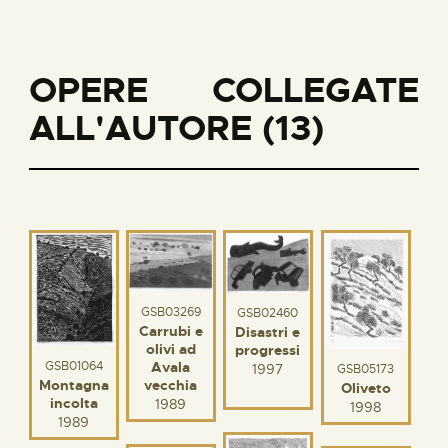
OPERE COLLEGATE
ALL'AUTORE (13)
GSB03269
GSB02460
Carrubi e
Disastri e
olivi ad
progressi
GSB01064
Avala
1997
GSB05173
Montagna
vecchia
Oliveto
incolta
1989
1998
1989