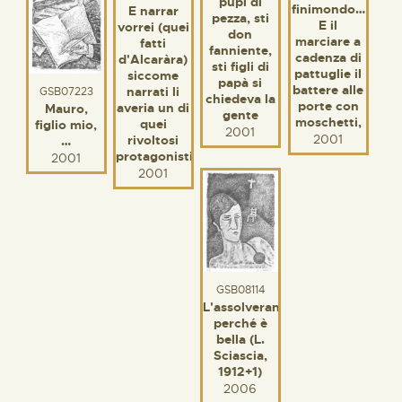
pupi di
finimondo…
E narrar
pezza, sti
E il
vorrei (quei
don
marciare a
fatti
fanniente,
cadenza di
d'Alcaràra)
sti figli di
pattuglie il
siccome
papà si
battere alle
narrati li
GSB07223
chiedeva la
porte con
averia un di
Mauro,
gente
moschetti,
quei
figlio mio,
2001
2001
rivoltosi
…
protagonisti
2001
2001
GSB08114
L'assolveranno
perché è
bella (L.
Sciascia,
1912+1)
2006