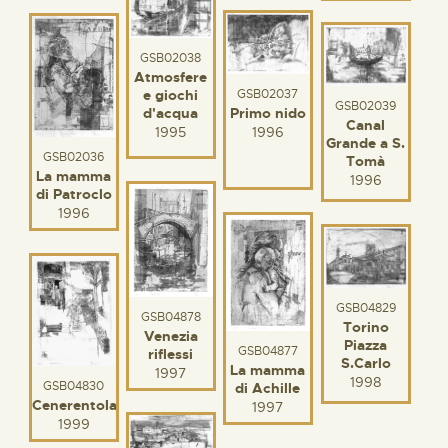
GSB02038
Atmosfere
GSB02037
e giochi
GSB02039
Primo nido
d'acqua
Canal
1996
1995
Grande a S.
GSB02036
Tomà
La mamma
1996
di Patroclo
1996
GSB04829
GSB04878
Torino
Venezia
Piazza
GSB04877
riflessi
S.Carlo
La mamma
1997
1998
GSB04830
di Achille
Cenerentola
1997
1999