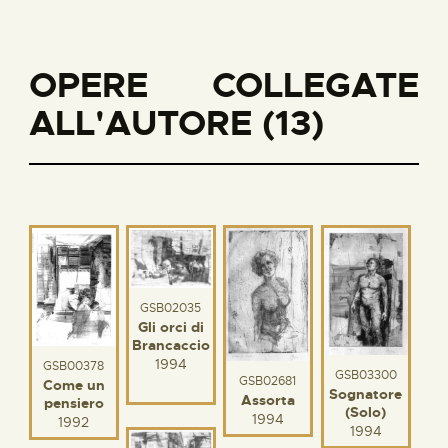
OPERE COLLEGATE
ALL'AUTORE (13)
GSB02035
Gli orci di
Brancaccio
1994
GSB00378
GSB03300
GSB02681
Come un
Sognatore
Assorta
pensiero
(Solo)
1994
1992
1994