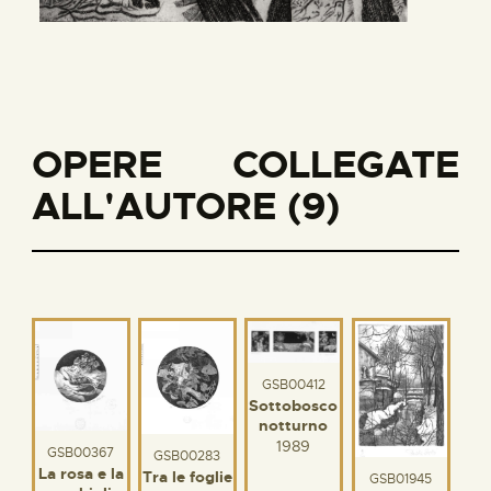
OPERE COLLEGATE
ALL'AUTORE (9)
GSB00412
Sottobosco
notturno
1989
GSB00367
GSB00283
La rosa e la
Tra le foglie
GSB01945