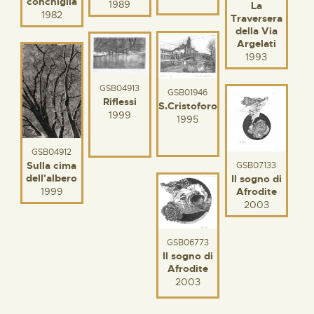
conchiglia
1989
La
1982
Traversera
della Via
Argelati
1993
GSB04913
GSB01946
Riflessi
S.Cristoforo
1999
1995
GSB04912
Sulla cima
GSB07133
dell'albero
Il sogno di
1999
Afrodite
2003
GSB06773
Il sogno di
Afrodite
2003