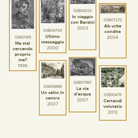
GSB06333
In viaggio
GSB07272
con Barzini
Ab urbe
2003
GSB04704
condita
Ultimo
2004
GSB01165
messaggio
Ma stai
2000
cercando
proprio
me?
1996
GSB07997
GSB09686
La via
Un salto in
d'acqua
GSB10476
centro
2007
Certandi
2007
volutatis
2013