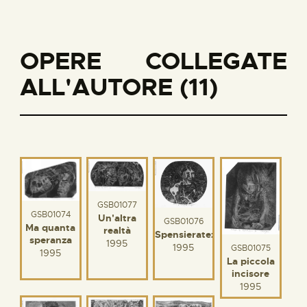
OPERE COLLEGATE
ALL'AUTORE (11)
GSB01077
GSB01074
Un'altra
GSB01076
Ma quanta
realtà
Spensieratezza
speranza
1995
1995
GSB01075
1995
La piccola
incisore
1995