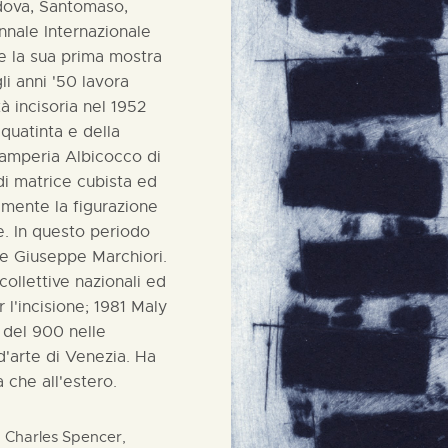
edova, Santomaso,
ennale Internazionale
ne la sua prima mostra
i anni '50 lavora
tà incisoria nel 1952
cquatinta e della
tamperia Albicocco di
di matrice cubista ed
mente la figurazione
e. In questo periodo
rte Giuseppe Marchiori.
ollettive nazionali ed
r l'incisione; 1981 Maly
i del 900 nelle
d'arte di Venezia. Ha
a che all'estero.
 Charles Spencer,