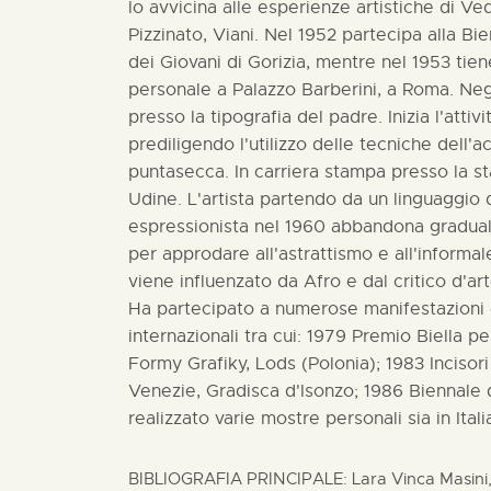
lo avvicina alle esperienze artistiche di V
Pizzinato, Viani. Nel 1952 partecipa alla Bi
dei Giovani di Gorizia, mentre nel 1953 tie
personale a Palazzo Barberini, a Roma. Negl
presso la tipografia del padre. Inizia l'attivi
prediligendo l'utilizzo delle tecniche dell'a
puntasecca. In carriera stampa presso la s
Udine. L'artista partendo da un linguaggio 
espressionista nel 1960 abbandona gradual
per approdare all'astrattismo e all'informal
viene influenzato da Afro e dal critico d'a
Ha partecipato a numerose manifestazioni c
internazionali tra cui: 1979 Premio Biella pe
Formy Grafiky, Lods (Polonia); 1983 Incisor
Venezie, Gradisca d'Isonzo; 1986 Biennale 
realizzato varie mostre personali sia in Itali
BIBLIOGRAFIA PRINCIPALE: Lara Vinca Masini,