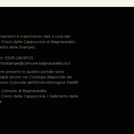
namenti e inserimento dati a cura del
Civico delle Cappuccine di Bagnacavallo
etto delle Stampe).
ti: 0545-280911/3;
ttostampe@comune.bagnacavallo.ra.it
re presenti in questo portale sono
tabili anche nel
Catalogo Regionale del
onio Culturale dell'Emilia-Romagna
:
PatER
.
 Comune di Bagnacavallo
Civico delle Cappuccine / Gabinetto delle
e