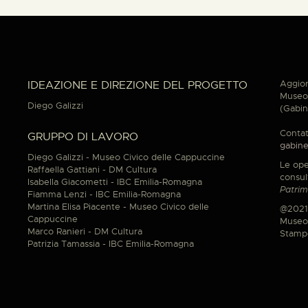
Aggior
IDEAZIONE E DIREZIONE DEL PROGETTO
Museo 
Diego Galizzi
(Gabin
Contat
GRUPPO DI LAVORO
gabine
Diego Galizzi - Museo Civico delle Cappuccine
Le ope
Raffaella Gattiani - DM Cultura
consul
Isabella Giacometti - IBC Emilia-Romagna
Patrim
Fiamma Lenzi - IBC Emilia-Romagna
Martina Elisa Piacente - Museo Civico delle
@2021
Cappuccine
Museo 
Marco Ranieri - DM Cultura
Stamp
Patrizia Tamassia - IBC Emilia-Romagna