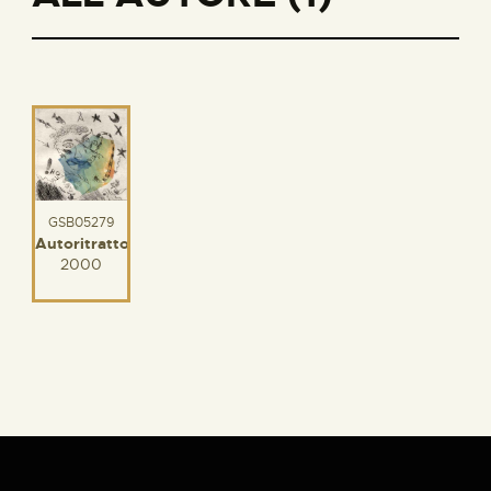
GSB05279
Autoritratto
2000