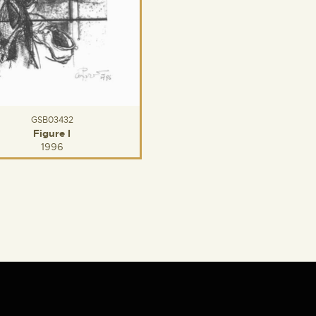
GSB03432
Figure I
1996