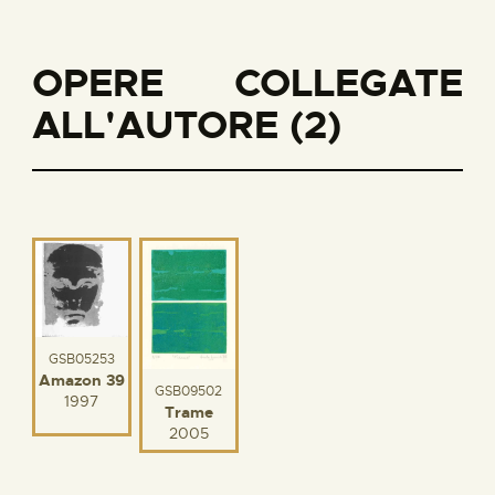
OPERE COLLEGATE
ALL'AUTORE (2)
GSB05253
Amazon 39
GSB09502
1997
Trame
2005