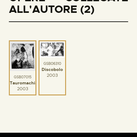
ALL'AUTORE (2)
GSB06310
Discobolo
2003
GSB07015
Tauromachia
2003