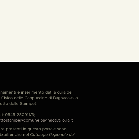
namenti e inserimento dati a cura del
Civico delle Cappuccine di Bagnacavallo
etto delle Stampe).
ti: 0545-280911/3;
ttostampe@comune.bagnacavallo.ra.it
re presenti in questo portale sono
tabili anche nel
Catalogo Regionale del