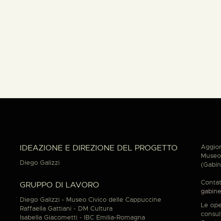
Aggior
IDEAZIONE E DIREZIONE DEL PROGETTO
Museo 
Diego Galizzi
(Gabin
Contat
GRUPPO DI LAVORO
gabine
Diego Galizzi - Museo Civico delle Cappuccine
Le ope
Raffaella Gattiani - DM Cultura
consul
Isabella Giacometti - IBC Emilia-Romagna