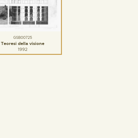
GSB00725
Teoresi della visione
1992