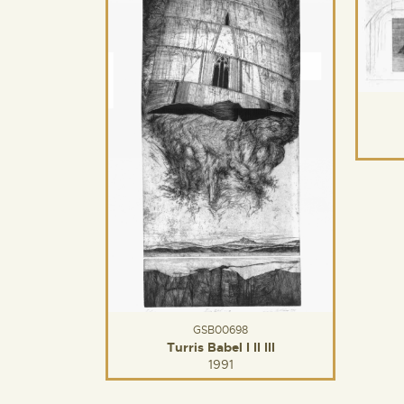
GSB00698
Turris Babel I II III
1991