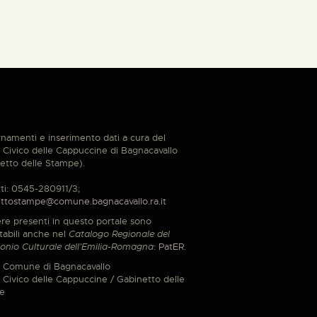
namenti e inserimento dati a cura del
Civico delle Cappuccine di Bagnacavallo
etto delle Stampe).
ti: 0545-280911/3;
ttostampe@comune.bagnacavallo.ra.it
re presenti in questo portale sono
tabili anche nel
Catalogo Regionale del
onio Culturale dell'Emilia-Romagna
:
PatER
.
 Comune di Bagnacavallo
Civico delle Cappuccine / Gabinetto delle
e