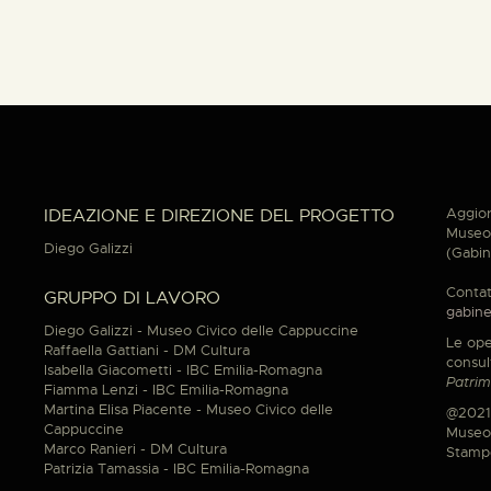
Aggior
IDEAZIONE E DIREZIONE DEL PROGETTO
Museo 
Diego Galizzi
(Gabin
Contat
GRUPPO DI LAVORO
gabine
Diego Galizzi - Museo Civico delle Cappuccine
Le ope
Raffaella Gattiani - DM Cultura
consul
Isabella Giacometti - IBC Emilia-Romagna
Patrim
Fiamma Lenzi - IBC Emilia-Romagna
Martina Elisa Piacente - Museo Civico delle
@2021
Cappuccine
Museo 
Marco Ranieri - DM Cultura
Stamp
Patrizia Tamassia - IBC Emilia-Romagna