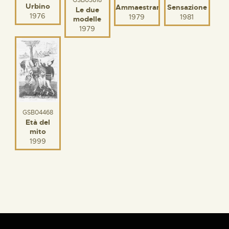
Urbino
Ammaestramento
Sensazione
Le due
1976
1979
1981
modelle
1979
GSB04468
Età del
mito
1999