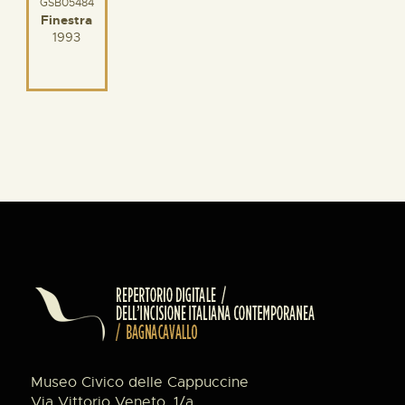
GSB05484
Finestra
1993
Museo Civico delle Cappuccine
Via Vittorio Veneto, 1/a,