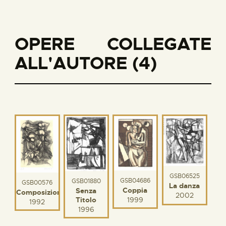
OPERE COLLEGATE
ALL'AUTORE (4)
GSB06525
GSB04686
GSB01880
GSB00576
La danza
Coppia
Senza
Composizione
2002
Titolo
1999
1992
1996