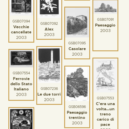
GSB07091
GSB07094
GSB07092
Paesaggio
Vecchie
Alex
2003
cancellate
2003
2003
GSB07095
Casolare
2003
GSB07554
Ferrovie
dello Stato
Italiano
GSB07236
Le due torri
2003
GSB07553
2003
C'era una
GSB06596
volta…un
Paesaggio
treno
trentino
carico di
2003
pace