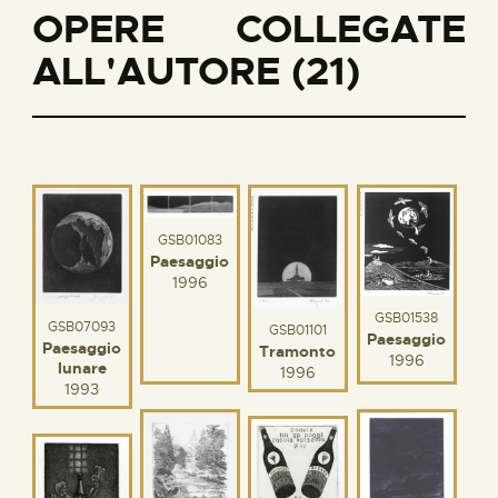
OPERE COLLEGATE
ALL'AUTORE (21)
GSB01083
Paesaggio
1996
GSB01538
GSB07093
GSB01101
Paesaggio
Paesaggio
Tramonto
1996
lunare
1996
1993