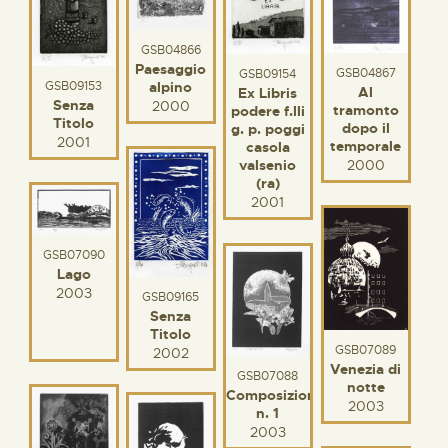
GSB04866
Paesaggio
GSB04867
GSB09154
alpino
GSB09153
Al
Ex Libris
Senza
2000
tramonto
podere f.lli
Titolo
dopo il
g. p. poggi
2001
temporale
casola
valsenio
2000
(ra)
2001
GSB07090
Lago
2003
GSB09165
Senza
Titolo
GSB07089
2002
Venezia di
GSB07088
notte
Composizione
2003
n. 1
2003