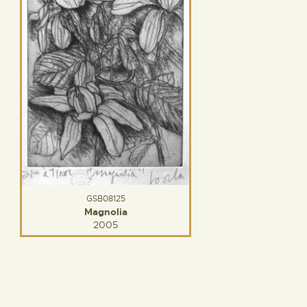
GSB08125
Magnolia
2005