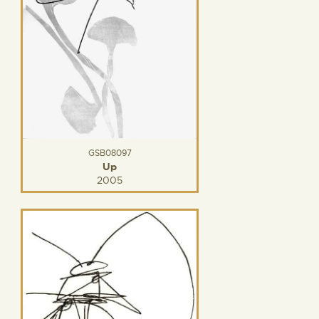
GSB08097
Up
2005