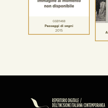
GSB11468
Passaggi di segni
2015
A