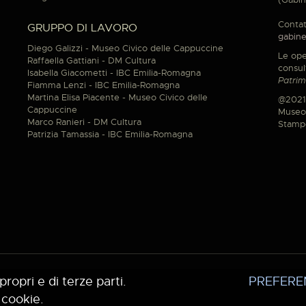
Contat
GRUPPO DI LAVORO
gabine
Diego Galizzi - Museo Civico delle Cappuccine
Le ope
Raffaella Gattiani - DM Cultura
consul
Isabella Giacometti - IBC Emilia-Romagna
Patrim
Fiamma Lenzi - IBC Emilia-Romagna
Martina Elisa Piacente - Museo Civico delle
@2021
Cappuccine
Museo 
Marco Ranieri - DM Cultura
Stamp
Patrizia Tamassia - IBC Emilia-Romagna
propri e di terze parti.
PREFERE
 cookie.