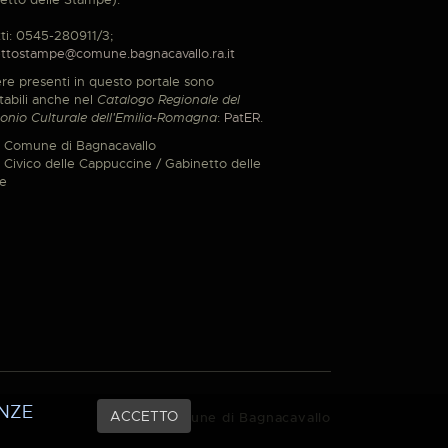
ti: 0545-280911/3;
ttostampe@comune.bagnacavallo.ra.it
re presenti in questo portale sono
tabili anche nel
Catalogo Regionale del
onio Culturale dell'Emilia-Romagna
:
PatER
.
 Comune di Bagnacavallo
Civico delle Cappuccine / Gabinetto delle
e
NZE
ACCETTO
© 2021 Comune di Bagnacavallo