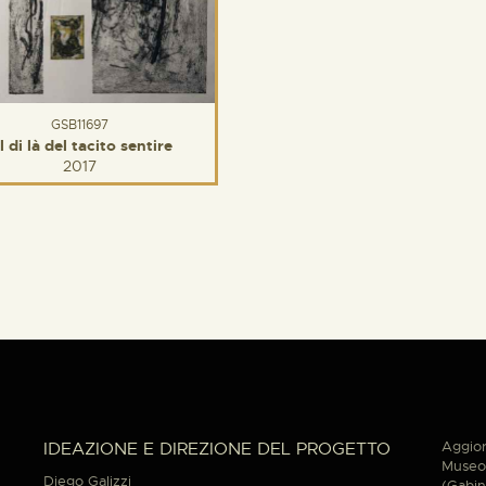
GSB11697
l di là del tacito sentire
2017
Aggior
IDEAZIONE E DIREZIONE DEL PROGETTO
Museo 
Diego Galizzi
(Gabin