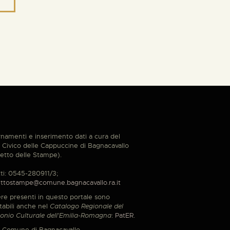
namenti e inserimento dati a cura del
Civico delle Cappuccine di Bagnacavallo
etto delle Stampe).
ti: 0545-280911/3;
ttostampe@comune.bagnacavallo.ra.it
re presenti in questo portale sono
tabili anche nel
Catalogo Regionale del
onio Culturale dell'Emilia-Romagna
:
PatER
.
 Comune di Bagnacavallo