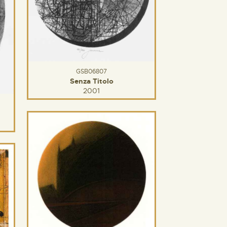
GSB06807
Senza Titolo
2001