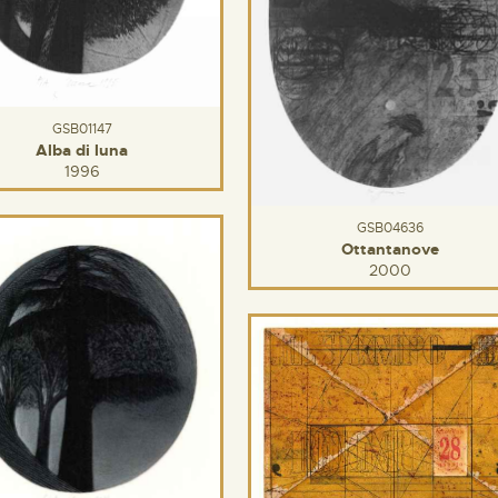
GSB01147
Alba di luna
1996
GSB04636
Ottantanove
2000