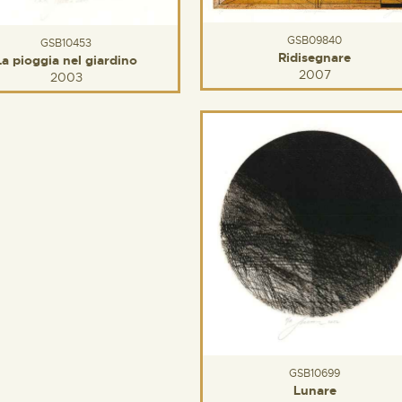
GSB09840
GSB10453
Ridisegnare
La pioggia nel giardino
2007
2003
GSB10699
Lunare