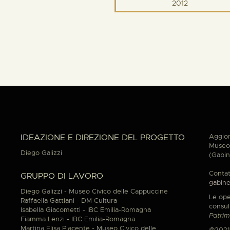
2012
Aggior
IDEAZIONE E DIREZIONE DEL PROGETTO
Museo 
Diego Galizzi
(Gabin
Contat
GRUPPO DI LAVORO
gabine
Diego Galizzi - Museo Civico delle Cappuccine
Le ope
Raffaella Gattiani - DM Cultura
consul
Isabella Giacometti - IBC Emilia-Romagna
Patrim
Fiamma Lenzi - IBC Emilia-Romagna
Martina Elisa Piacente - Museo Civico delle
@2021