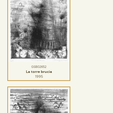
GSB02652
La torre brucia
1995