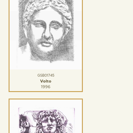
GSB01745
Volto
1996