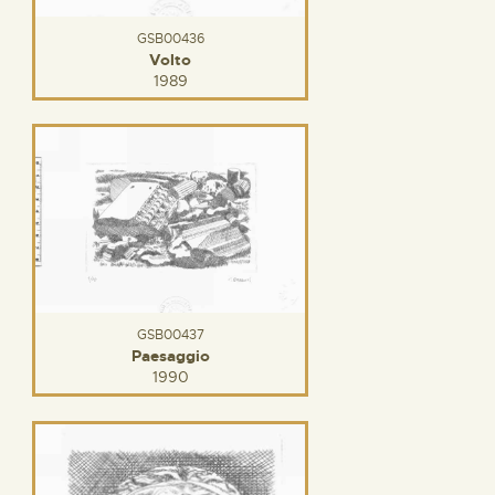
GSB00436
Volto
1989
GSB00437
Paesaggio
1990