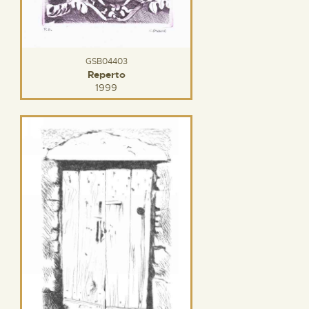
GSB04403
Reperto
1999