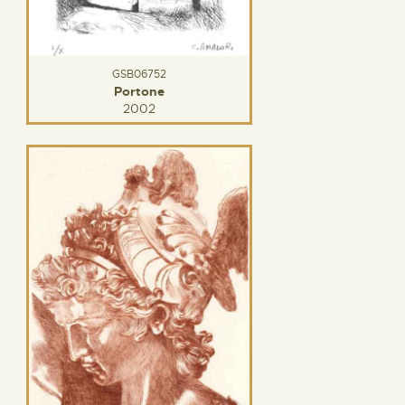
GSB06752
Portone
2002