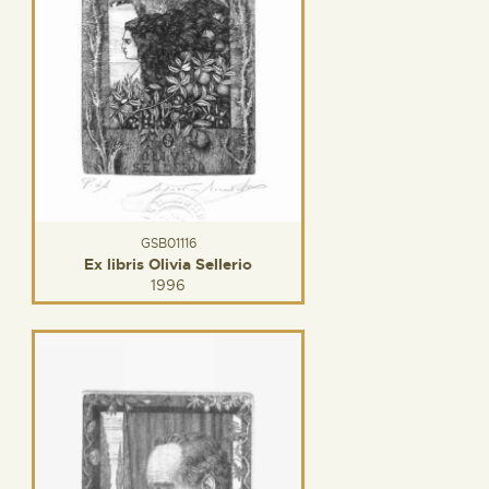
GSB01116
Ex libris Olivia Sellerio
1996