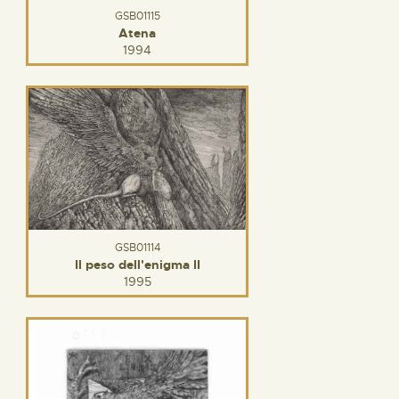
GSB01115
Atena
1994
GSB01114
Il peso dell'enigma II
1995