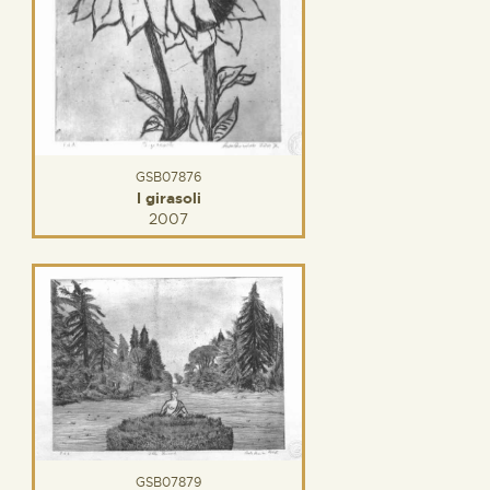
GSB07876
I girasoli
2007
GSB07879