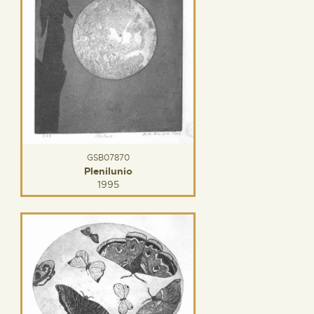
GSB07870
Plenilunio
1995