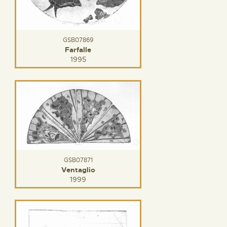
GSB07869
Farfalle
1995
GSB07871
Ventaglio
1999