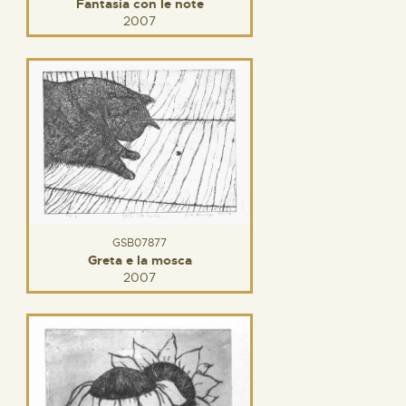
Fantasia con le note
2007
GSB07877
Greta e la mosca
2007