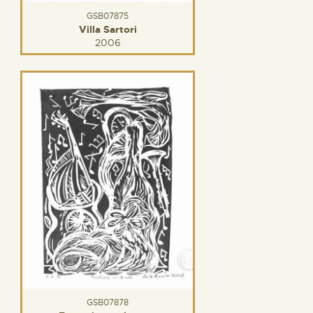
GSB07875
Villa Sartori
2006
GSB07878