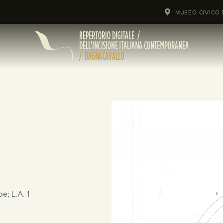
MUSEO CIVICO 
mpe;
L.A. 1