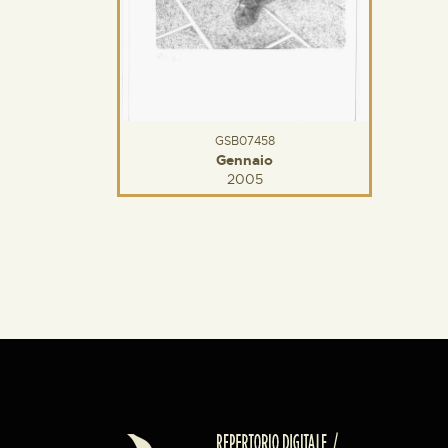
GSB07458
Gennaio
2005