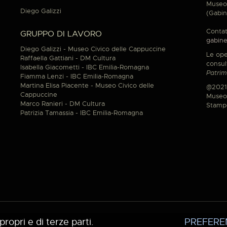
Museo 
Diego Galizzi
(Gabin
Contat
GRUPPO DI LAVORO
gabine
Diego Galizzi - Museo Civico delle Cappuccine
Le ope
Raffaella Gattiani - DM Cultura
consul
Isabella Giacometti - IBC Emilia-Romagna
Patrim
Fiamma Lenzi - IBC Emilia-Romagna
Martina Elisa Piacente - Museo Civico delle
@2021
Cappuccine
Museo 
Marco Ranieri - DM Cultura
Stamp
Patrizia Tamassia - IBC Emilia-Romagna
propri e di terze parti.
PREFERE