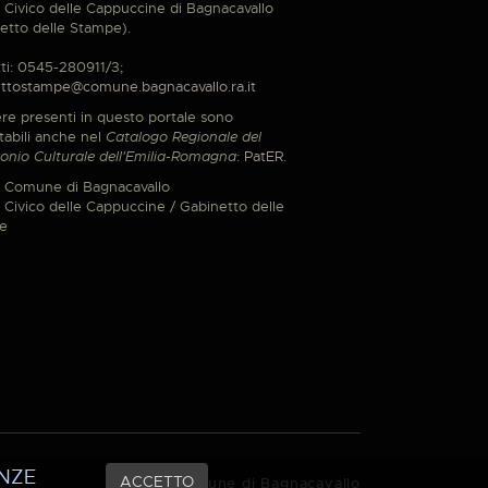
Civico delle Cappuccine di Bagnacavallo
etto delle Stampe).
ti: 0545-280911/3;
ttostampe@comune.bagnacavallo.ra.it
re presenti in questo portale sono
tabili anche nel
Catalogo Regionale del
onio Culturale dell'Emilia-Romagna
:
PatER
.
 Comune di Bagnacavallo
Civico delle Cappuccine / Gabinetto delle
e
NZE
ACCETTO
© 2021 Comune di Bagnacavallo