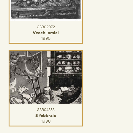
GSB02072
Vecchi amici
1995
GSB04853
5 febbraio
1998