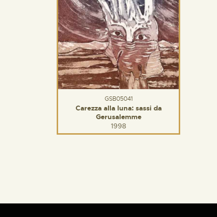
GSB05041
Carezza alla luna: sassi da
Gerusalemme
1998