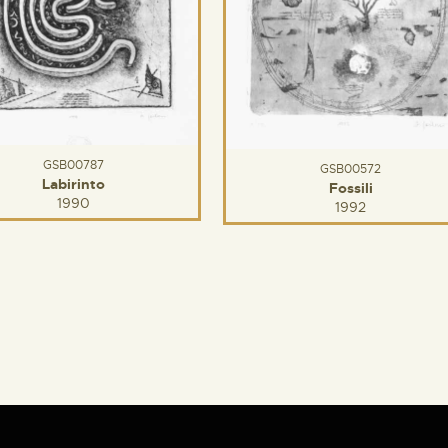
GSB00787
GSB00572
Labirinto
Fossili
1990
1992