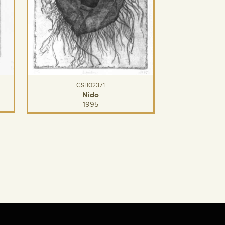
GSB02371
Nido
1995