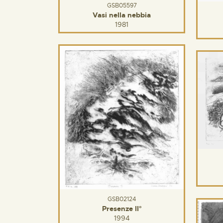
GSB05597
Vasi nella nebbia
1981
GSB02124
Presenze II°
1994