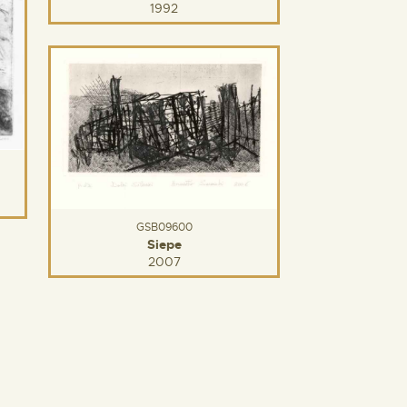
1992
GSB09600
Siepe
2007