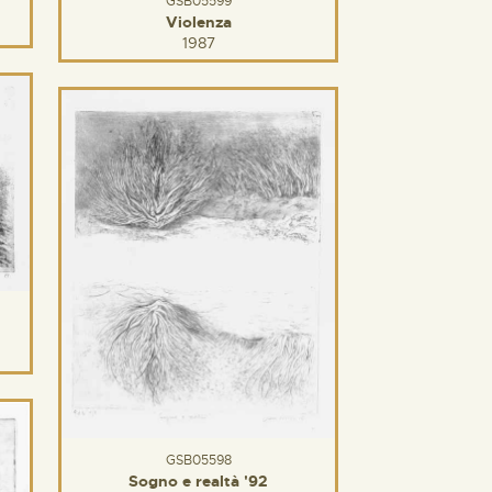
GSB05599
Violenza
1987
GSB05598
Sogno e realtà '92