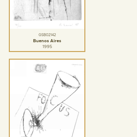
GSB02142
Buenos Aires
1995