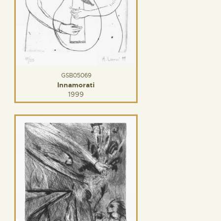
GSB05069
Innamorati
1999