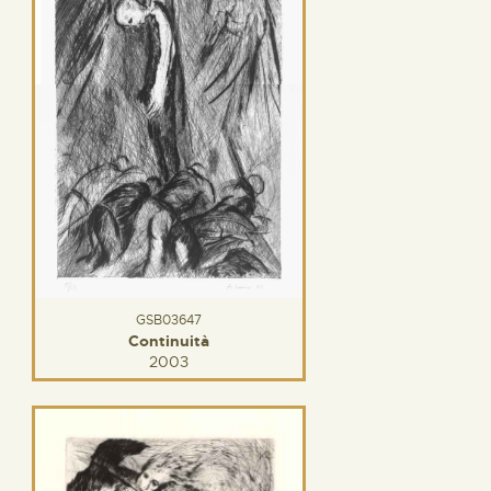
GSB03647
Continuità
2003