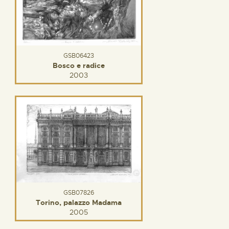
GSB06423
Bosco e radice
2003
GSB07826
Torino, palazzo Madama
2005