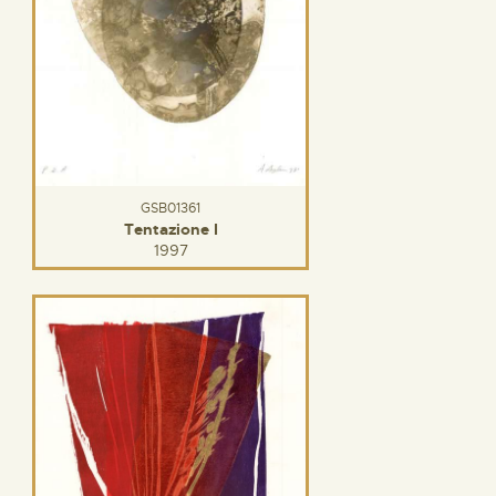
GSB01361
Tentazione I
1997