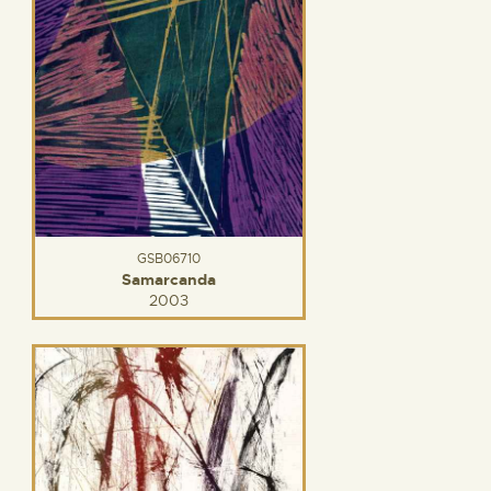
GSB06710
Samarcanda
2003