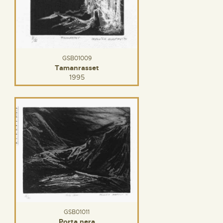
GSB01009
Tamanrasset
1995
GSB01011
Porta nera