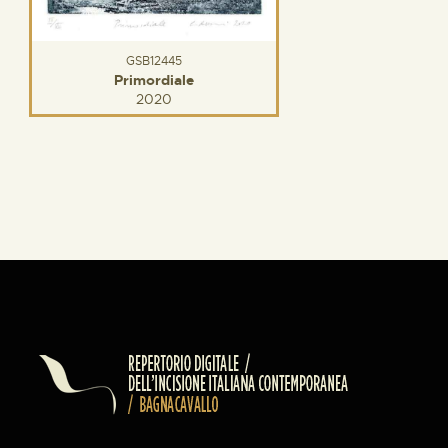
GSB12445
Primordiale
2020