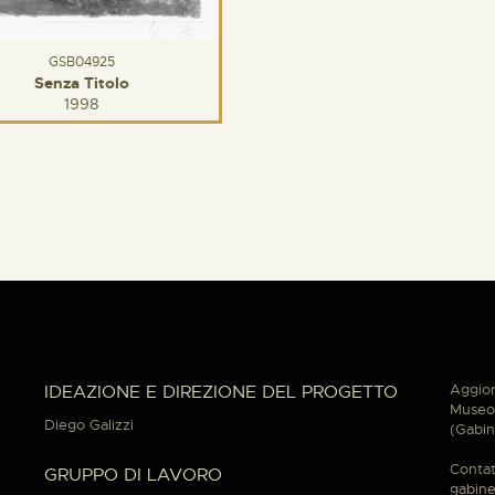
GSB04925
Senza Titolo
1998
Aggior
IDEAZIONE E DIREZIONE DEL PROGETTO
Museo 
Diego Galizzi
(Gabin
Contat
GRUPPO DI LAVORO
gabine