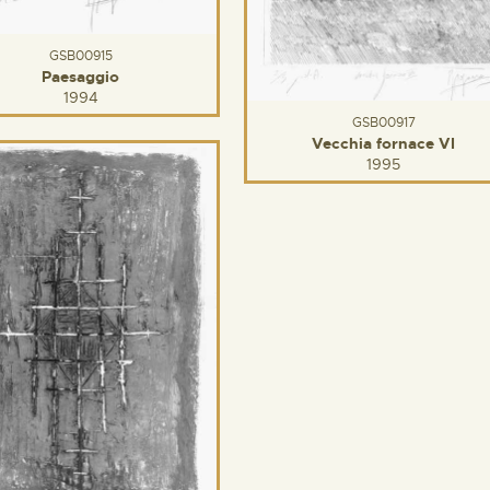
GSB00915
Paesaggio
1994
GSB00917
Vecchia fornace VI
1995