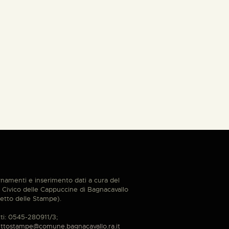
namenti e inserimento dati a cura del
Civico delle Cappuccine di Bagnacavallo
etto delle Stampe).
ti: 0545-280911/3;
ttostampe@comune.bagnacavallo.ra.it