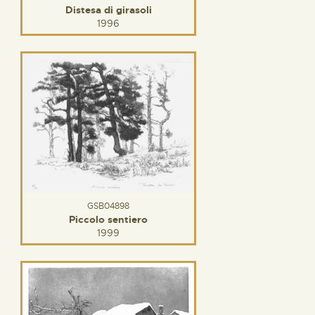
Distesa di girasoli
1996
GSB04898
Piccolo sentiero
1999