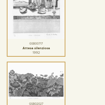
GSB00717
Attesa silenziosa
1992
GSB02027