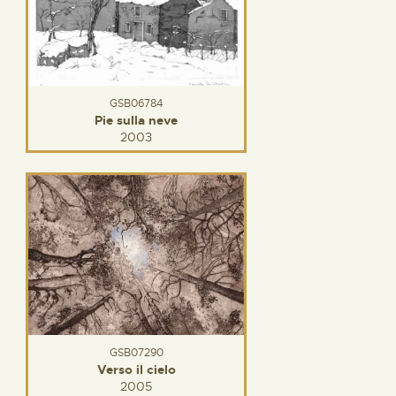
GSB06784
Pie sulla neve
2003
GSB07290
Verso il cielo
2005