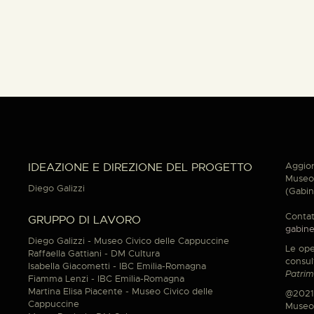
Aggior
IDEAZIONE E DIREZIONE DEL PROGETTO
Museo 
Diego Galizzi
(Gabin
Contat
GRUPPO DI LAVORO
gabine
Diego Galizzi - Museo Civico delle Cappuccine
Le ope
Raffaella Gattiani - DM Cultura
consul
Isabella Giacometti - IBC Emilia-Romagna
Patrim
Fiamma Lenzi - IBC Emilia-Romagna
Martina Elisa Piacente - Museo Civico delle
@2021
Cappuccine
Museo 