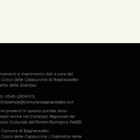
namenti e inserimento dati a cura del
Civico delle Cappuccine di Bagnacavallo
etto delle Stampe).
ti: 0545-280911/3;
ttostampe@comune.bagnacavallo.ra.it
re presenti in questo portale sono
tabili anche nel
Catalogo Regionale del
onio Culturale dell'Emilia-Romagna
:
PatER
.
 Comune di Bagnacavallo
Civico delle Cappuccine / Gabinetto delle