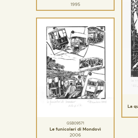
1995
La q
GSB09571
Le funicolari di Mondovì
2006