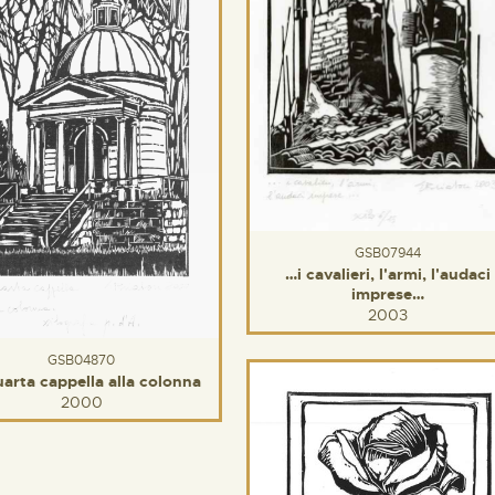
GSB07944
…i cavalieri, l'armi, l'audaci
imprese…
2003
GSB04870
uarta cappella alla colonna
2000