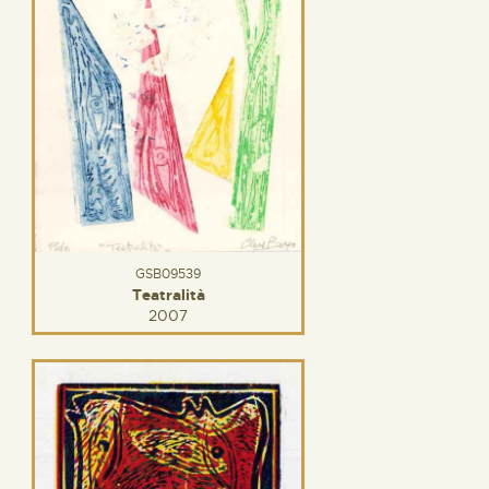
GSB09539
Teatralità
2007