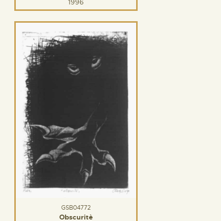
1996
GSB04772
Obscuritè