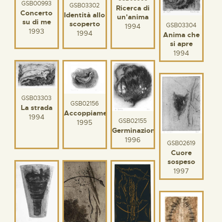
GSB00993
GSB03302
Ricerca di
Concerto
Identità allo
un'anima
su di me
scoperto
GSB03304
1994
1993
1994
Anima che
si apre
1994
GSB03303
GSB02156
La strada
Accoppiamento
1994
GSB02155
1995
Germinazione
1996
GSB02619
Cuore
sospeso
1997