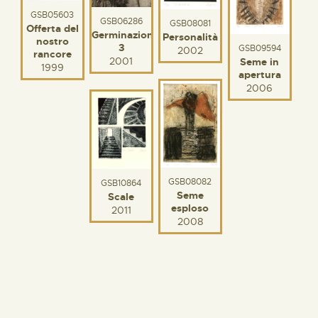
GSB05603
GSB06286
GSB08081
Offerta del
Germinazione
Personalità
nostro
3
GSB09594
2002
rancore
2001
Seme in
1999
apertura
2006
GSB08082
GSB10864
Seme
Scale
esploso
2011
2008