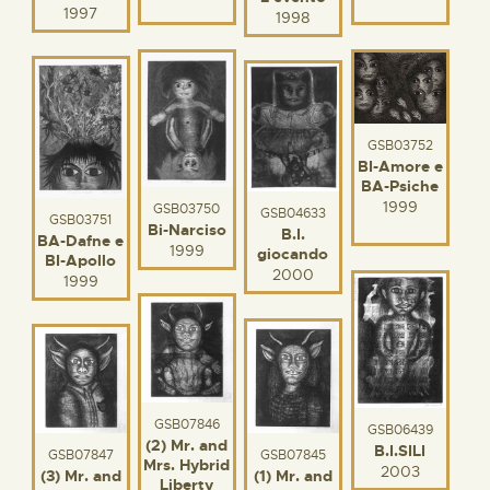
1997
1998
GSB03752
BI-Amore e
BA-Psiche
1999
GSB03750
GSB04633
GSB03751
Bi-Narciso
B.I.
BA-Dafne e
1999
giocando
BI-Apollo
2000
1999
GSB07846
GSB06439
(2) Mr. and
B.I.SILI
GSB07845
GSB07847
Mrs. Hybrid
2003
(1) Mr. and
(3) Mr. and
Liberty