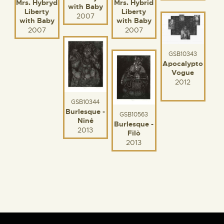
Mrs. Hybrid
Mrs. Hybryd
with Baby
Liberty
Liberty
2007
with Baby
with Baby
2007
2007
GSB10343
Apocalypto
Vogue
2012
GSB10344
Burlesque -
GSB10563
Niné
Burlesque -
2013
Filò
2013