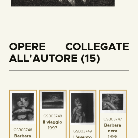
OPERE COLLEGATE
ALL'AUTORE (15)
GSB03748
GSB03747
Il viaggio
Barbara
1997
GSB03746
nera
GSB03749
Barbara
1998
L'evento