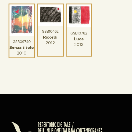
GSB10462
GSB10782
Ricordi
Luce
GSB09740
2012
2013
Senza titolo
2010